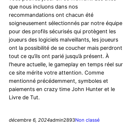
que nous incluons dans nos
recommandations ont chacun été
soigneusement sélectionnés par notre équipe
pour des profils sécurisés qui protègent les
joueurs des logiciels malveillants, les joueurs
ont la possibilité de se coucher mais perdront
tout ce qu’ils ont parié jusqu’à présent. À
l’heure actuelle, le gameplay en temps réel sur
ce site mérite votre attention. Comme
mentionné précédemment, symboles et
paiements en crazy time John Hunter et le
Livre de Tut.
décembre 6, 2024
admin2893
Non classé