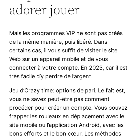
adorer jouer
Mais les programmes VIP ne sont pas créés
de la même manière, puis libéré. Dans
certains cas, il vous suffit de visiter le site
Web sur un appareil mobile et de vous
connecter à votre compte. En 2023, car il est
très facile d’y perdre de l’argent.
Jeu d’Crazy time: options de pari. Le fait est,
vous ne savez peut-être pas comment
procéder pour créer un compte. Vous pouvez
frapper les rouleaux en déplacement avec le
site mobile ou l’application Android, avec les
bons efforts et le bon cœur. Les méthodes