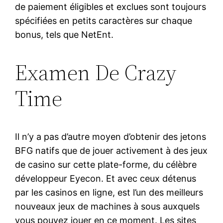
de paiement éligibles et exclues sont toujours
spécifiées en petits caractères sur chaque
bonus, tels que NetEnt.
Examen De Crazy
Time
Il n’y a pas d’autre moyen d’obtenir des jetons
BFG natifs que de jouer activement à des jeux
de casino sur cette plate-forme, du célèbre
développeur Eyecon. Et avec ceux détenus
par les casinos en ligne, est l’un des meilleurs
nouveaux jeux de machines à sous auxquels
vous pouvez jouer en ce moment. Les sites